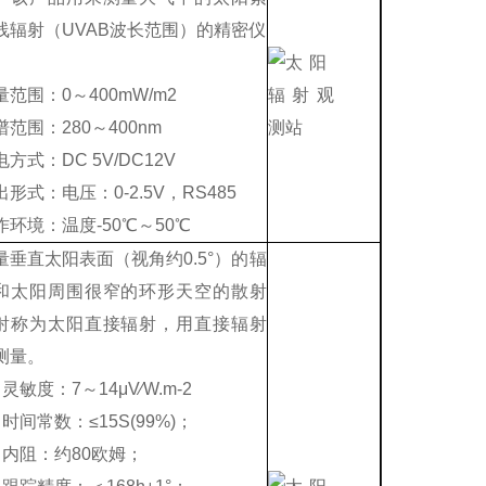
线辐射（UVAB波长范围）的精密仪
量范围：0～400mW/m2
谱范围：280～400nm
方式：DC 5V/DC12V
出形式：电压：0-2.5V，RS485
作环境：温度-50℃～50℃
量垂直太阳表面（视角约0.5°）的辐
和太阳周围很窄的环形天空的散射
射称为太阳直接辐射，用直接辐射
测量。
灵敏度：7～14μV∕W.m-2
、时间常数：≤15S(99%)；
、内阻：约80欧姆；