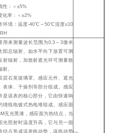
线性：＜±5%
变化率：＜±2%
作环境：温度-40℃～50℃湿度≤10
RH
要用来测量波长范围为0.3～3微米
太阳总辐射。如水平向下放置可测
反射辐射，加散射遮光环可测量散
辐射。
双层石英玻璃罩、感应元件、遮光
、表体、干燥剂等部分组成。感应
件是该表的核心部分，它由快速响
的绕线电镀式热电堆组成。感应面
3M无光黑漆，感应面为热结点，当
阳光照射时温度升高，它与另一面
冷结点形成温差电动势，该电动势