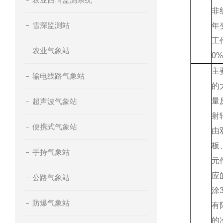
非
雪深监测站
年
工
农业气象站
0%
主
输电线路气象站
的
量
超声波气象站
射
便携式气象站
由
板
手持气象站
元
应
公路气象站
涂
防爆气象站
有
的