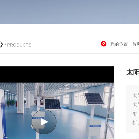
心
您的位置：
首
/ PRODUCTS
太
太
太
射
析
支