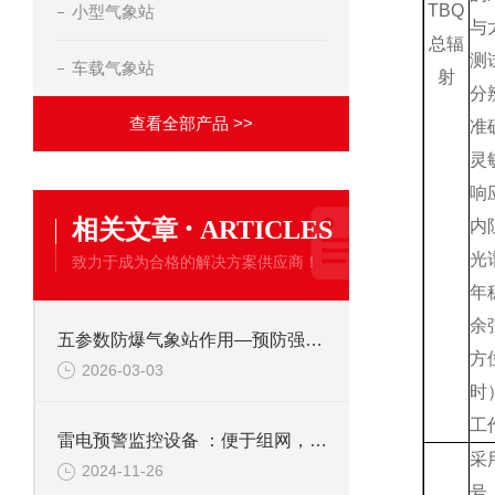
TBQ
小型气象站
与
总辐
测
车载气象站
射
分
查看全部产品 >>
准
灵敏
响
·
相关文章
ARTICLES
内
光
致力于成为合格的解决方案供应商！
年
余
五参数防爆气象站作用—预防强风导致泄漏扩散、高温引发爆炸等安全事故
方
2026-03-03
时
工
雷电预警监控设备 ：便于组网，实现跨区域预警的闪电测量系统
采
2024-11-26
号