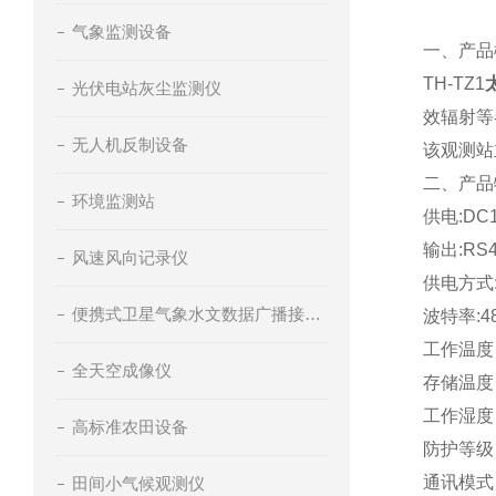
气象监测设备
一、产品
TH-TZ1
光伏电站灰尘监测仪
效辐射等
无人机反制设备
该观测站
二、产品
环境监测站
供电
:DC
输出
:RS
风速风向记录仪
供电方式
便携式卫星气象水文数据广播接收设备
波特率
:4
工作温度
全天空成像仪
存储温度
工作湿度
高标准农田设备
防护等级
通讯模式
田间小气候观测仪