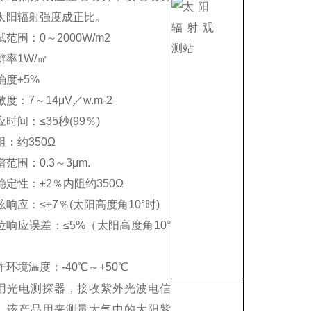
太阳辐射强度成正比。
试范围：0～2000W/m2
辨率1W/㎡
确度±5%
度：7～14μV／w.m-2
应时间：≤35秒(99％)
阻：约350Ω
谱范围：0.3～3μm.
稳定性：±2％内阻约350Ω
弦响应：≤±7％(太阳高度角10°时)
位响应误差：≤5%（太阳高度角10°
）
作环境温度：-40℃～+50℃
用光电测探器，接收紫外光波电信
。该产品用来测量大气中的太阳紫