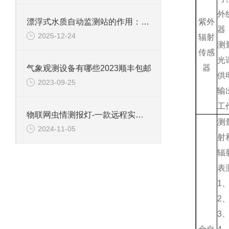
外
漂浮式水质自动监测站的作用：凭借自动监测优势助力水域环境科学治理与修复
紫外
器
2025-12-24
辐射
测
传感
光
器
气象观测设备有哪些2023顺丰包邮
供电
2023-09-25
输
工
物联网虫情测报灯-一款远程实时拍照的虫情测报系统2024全+境+派+送
测
2024-11-05
射
辐
表
1、
2
3