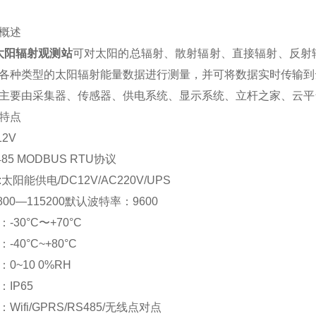
概述
太阳辐射观测站
可对太阳的总辐射、散射辐射、直接辐射、反射
各种类型的太阳辐射能量数据进行测量，并可将数据实时传输到
主要由采集器、传感器、供电系统、显示系统、立杆之家、云平
特点
12V
485 MODBUS RTU
协议
:
太阳能供电
/DC12V/AC220V/UPS
800
—
115200
默认波特率：
9600
：
-30
°
C
〜
+70
°
C
：
-40
°
C~+80
°
C
：
0~10 0%RH
：
IP65
：
Wifi/GPRS/RS485/
无线点对点