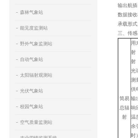
输出航插
森林气象站
数据接收
承载形式
能见度监测站
三、传感
用
野外气象监测站
射
自动气象站
射
光
太阳辐射观测站
测
供
光伏气象站
简易
输
校园气象站
总辐
响
射
温
空气质量监测站
余
时
农业四情监测系统