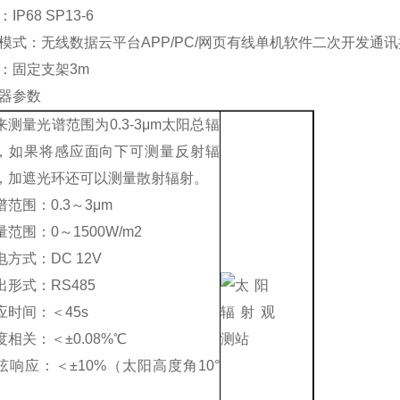
：
IP68 SP13-6
模式：无线数据云平台
APP/PC/
网页有线单机软件二次开发通讯
：固定支架
3m
器参数
来测量光谱范围为0.3-3μm太阳总辐
，如果将感应面向下可测量反射辐
，加遮光环还可以测量散射辐射。
谱范围：0.3～3μm
量范围：0～1500W/m2
电方式：DC 12V
出形式：RS485
应时间：＜45s
度相关：＜±0.08%℃
弦响应：＜±10%（太阳高度角10°
）