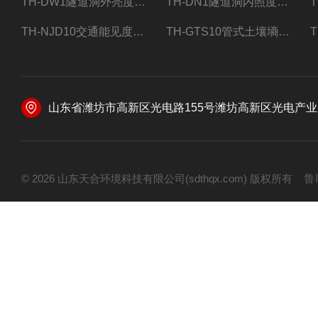
TH-DW1隧道洞外亮度检测器设备
TH-DN1隧道洞内照度检测器设备
TH-NJD10交通能见度监测站
TH-GTS10管式土壤墒情自动监测仪
山东省潍坊市高新区光电路155号潍坊高新区光电产业加速器
© 2026 山东天合环境科技有限公司(sdthqx.com) 版权所有
鲁I