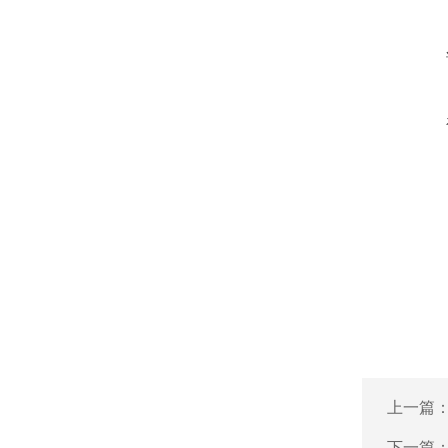
上一篇
下一篇