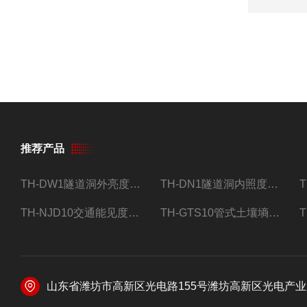
推荐产品
TH-DW1隧道洞外亮度检测器设备
TH-DN1隧道洞内照度检测器设备
TH-NJD10交通能见度监测站
TH-GTS10管式土壤墒情自动监测仪
山东省潍坊市高新区光电路155号潍坊高新区光电产业加速器