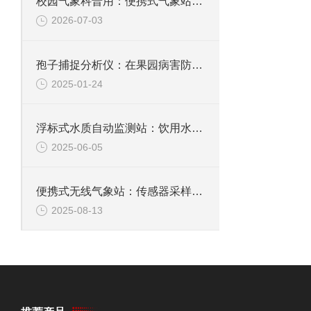
校园气象科普用：便携式气象站触屏可视化展示，户外教学随带随测直观易懂
2026-07-03
孢子捕捉分析仪：在果园病害防控中的重要作用，帮助果农提高产量和品质
2025-01-24
浮标式水质自动监测站：饮用水源地潜在污染风险，支持应急封堵与水质净化
2025-06-05
便携式无线气象站：传感器采样频率可调，适应动态监测需求
2025-08-13