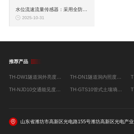
水位流速流量传感器：采用全防水设计，能胜任洪水期高流速条件下的测量
2025-10-31
推荐产品
TH-DW1隧道洞外亮度检测器设备
TH-DN1隧道洞内照度检测器设备
TH-NJD10交通能见度监测站
TH-GTS10管式土壤墒情自动监测仪
山东省潍坊市高新区光电路155号潍坊高新区光电产业加速器