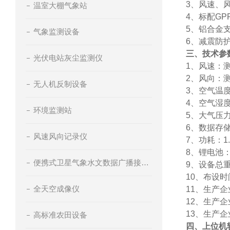
3、风速、
温室大棚气象站
4、标配GP
5、铝合金
气象监测设备
6、减震防
三、技术参
光伏电站灰尘监测仪
1、风速：测量
2、风向：测
无人机反制设备
3、空气温度
4、空气湿度
环境监测站
5、大气压力：
6、数据存
风速风向记录仪
7、功耗：1.
8、锂电池：
便携式卫星气象水文数据广播接收设备
9、设备总重
10、布设
全天空成像仪
11、生产
12、生产
13、生产企
高标准农田设备
四、
上位机