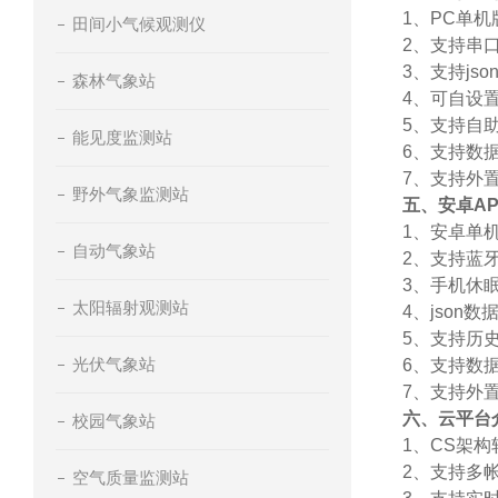
1、PC单
田间小气候观测仪
2、支持串
3、支持jso
森林气象站
4、可自设置
5、支持自
能见度监测站
6、支持数
7、支持外置运
野外气象监测站
五、安卓A
1、安卓单
自动气象站
2、支持蓝
3、手机休
太阳辐射观测站
4、json
5、支持历
光伏气象站
6、支持数
7、支持外置运
六、云平台
校园气象站
1、CS架
2、支持多
空气质量监测站